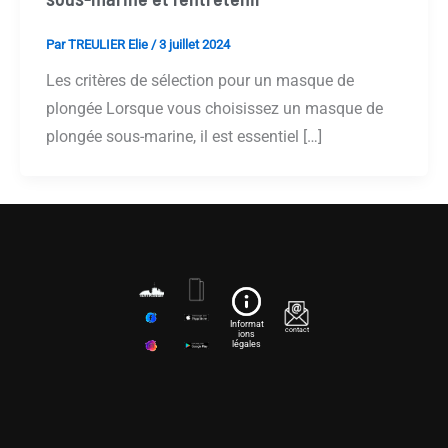
Par
TREULIER Elie
/
3 juillet 2024
Les critères de sélection pour un masque de
plongée Lorsque vous choisissez un masque de
plongée sous-marine, il est essentiel […]
Informat
contact
ions
légales