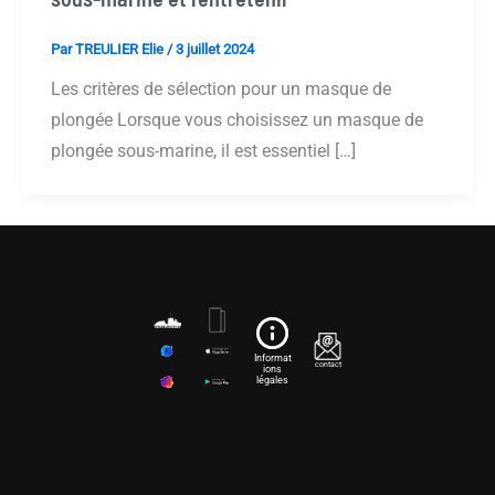
Par
TREULIER Elie
/
3 juillet 2024
Les critères de sélection pour un masque de
plongée Lorsque vous choisissez un masque de
plongée sous-marine, il est essentiel […]
Informat
contact
ions
légales