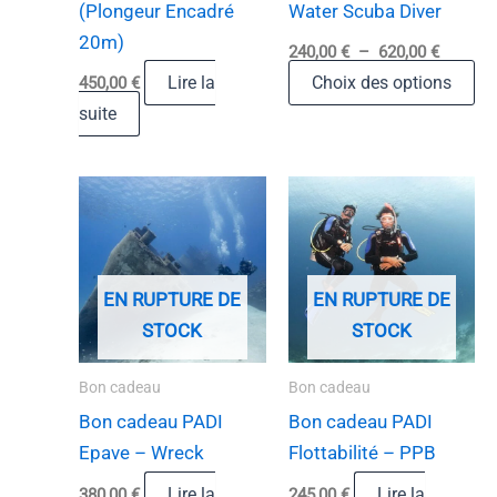
(Plongeur Encadré
Water Scuba Diver
ch
20m)
240,00
€
–
620,00
€
su
Lire la
Choix des options
450,00
€
la
suite
pa
du
pr
EN RUPTURE DE
EN RUPTURE DE
STOCK
STOCK
Bon cadeau
Bon cadeau
Bon cadeau PADI
Bon cadeau PADI
Epave – Wreck
Flottabilité – PPB
Lire la
Lire la
380,00
€
245,00
€