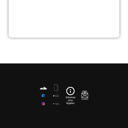
Informat
contact
ions
légales